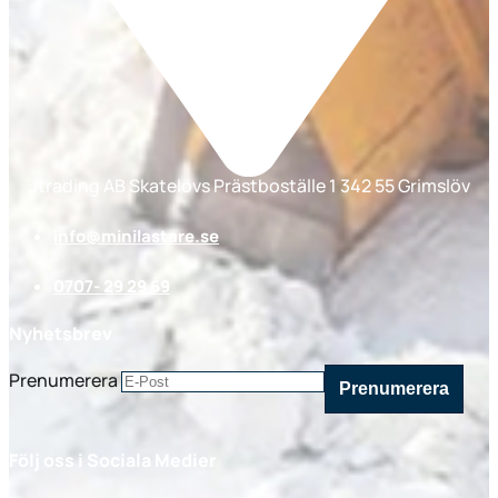
Jtrading AB Skatelövs Prästboställe 1 342 55 Grimslöv
info@minilastare.se
0707- 29 29 69
Nyhetsbrev
Prenumerera
Följ oss i Sociala Medier