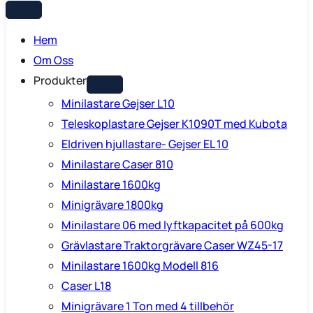
Hem
Om Oss
Produkter
Minilastare Gejser L10
Teleskoplastare Gejser K1090T med Kubota
Eldriven hjullastare- Gejser EL 10
Minilastare Caser 810
Minilastare 1600kg
Minigrävare 1800kg
Minilastare 06 med lyftkapacitet på 600kg
Grävlastare Traktorgrävare Caser WZ45-17
Minilastare 1600kg Modell 816
Caser L18
Minigrävare 1 Ton med 4 tillbehör