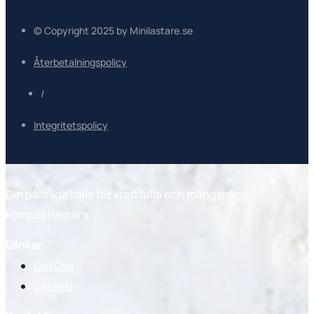
© Copyright 2025 by Minilastare.se
Återbetalningspolicy
/
Integritetspolicy
Din pålitliga källa för kraftfulla och mångsidiga
kompaktlastare
Länkar
Om Oss
Garanti