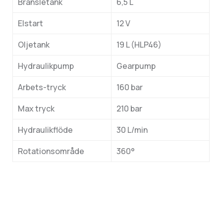
Bränsletank
6,5 L
Elstart
12 V
Oljetank
19 L (HLP46)
Hydraulikpump
Gearpump
Arbets-tryck
160 bar
Max tryck
210 bar
Hydraulikflöde
30 L/min
Rotationsområde
360°