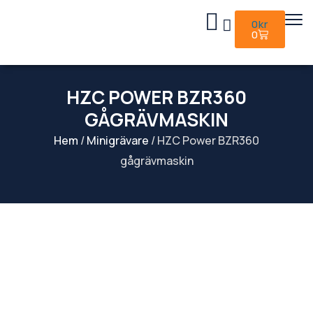
0
kr
0
HZC POWER BZR360
GÅGRÄVMASKIN
Hem
/
Minigrävare
/ HZC Power BZR360
gågrävmaskin