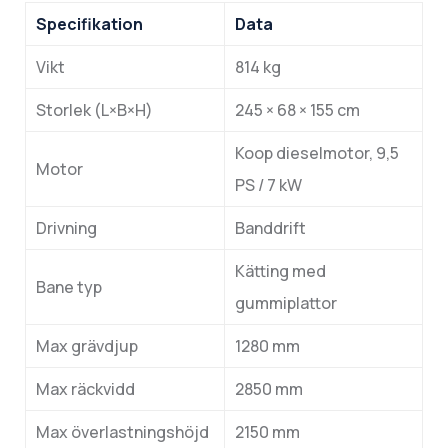
Specifikation
Data
Vikt
814 kg
Storlek (L×B×H)
245 × 68 × 155 cm
Koop dieselmotor, 9,5
Motor
PS / 7 kW
Drivning
Banddrift
Kätting med
Bane typ
gummiplattor
Max grävdjup
1280 mm
Max räckvidd
2850 mm
Max överlastningshöjd
2150 mm