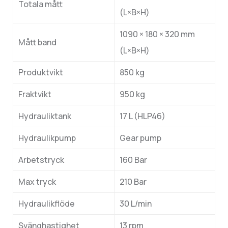
Totala mått
(L×B×H)
1090 × 180 × 320 mm
Mått band
(L×B×H)
Produktvikt
850 kg
Fraktvikt
950 kg
Hydrauliktank
17 L (HLP46)
Hydraulikpump
Gear pump
Arbetstryck
160 Bar
Max tryck
210 Bar
Hydraulikflöde
30 L/min
Svänghastighet
13 rpm