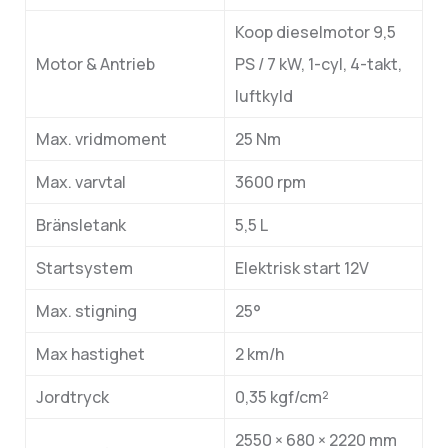
Koop dieselmotor 9,5
Motor & Antrieb
PS / 7 kW, 1-cyl, 4-takt,
luftkyld
Max. vridmoment
25 Nm
Max. varvtal
3600 rpm
Bränsletank
5,5 L
Startsystem
Elektrisk start 12V
Max. stigning
25°
Max hastighet
2 km/h
Jordtryck
0,35 kgf/cm²
2550 × 680 × 2220 mm