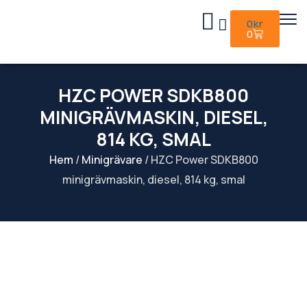
0
kr
0
HZC POWER SDKB800
MINIGRÄVMASKIN, DIESEL,
814 KG, SMAL
Hem
/
Minigrävare
/ HZC Power SDKB800
minigrävmaskin, diesel, 814 kg, smal