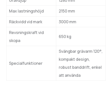
Grävdjup
1280 mm
Max lastningshöjd
2150 mm
Räckvidd vid mark
3000 mm
Revsningskraft vid
650 kg
skopa
Svängbar grävarm 120°,
kompakt design,
Specialfunktioner
robust banddrift, enkel
att använda