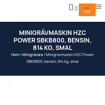
0
kr
0
MINIGRÄVMASKIN HZC
POWER SBKB800, BENSIN,
814 KG, SMAL
Hem
/
Minigrävare
/ Minigrävmaskin HZC Power
SBKB800, bensin, 814 kg, smal