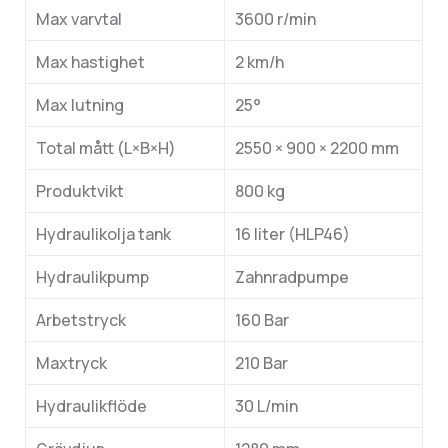
Max varvtal
3600 r/min
Max hastighet
2 km/h
Max lutning
25°
Total mått (L×B×H)
2550 × 900 × 2200 mm
Produktvikt
800 kg
Hydraulikolja tank
16 liter (HLP46)
Hydraulikpump
Zahnradpumpe
Arbetstryck
160 Bar
Maxtryck
210 Bar
Hydraulikflöde
30 L/min