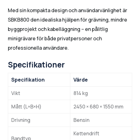
Med sin kompakta design och användarvänlighet är
SBKB800 den idealiska hjälpen för grävning, mindre
byggprojekt och kabelläggning – en pålitlig
minigrävare för både privatpersoner och
professionella användare.
Specifikationer
Specifikation
Värde
Vikt
814 kg
Mått (L×B×H)
2450 × 680 × 1550 mm
Drivning
Bensin
Kettendrift
Bandtyp