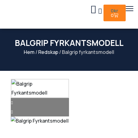
0
kr
0
BALGRIP FYRKANTSMODELL
Hem
/
Redskap
/ Balgrip fyrkantsmodell