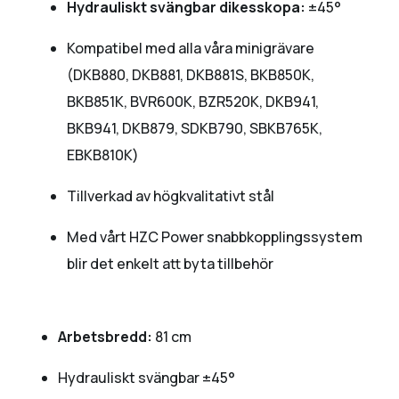
Hydrauliskt svängbar dikesskopa:
±45°
Kompatibel med alla våra minigrävare
(DKB880, DKB881, DKB881S, BKB850K,
BKB851K, BVR600K, BZR520K, DKB941,
BKB941, DKB879, SDKB790, SBKB765K,
EBKB810K)
Tillverkad av högkvalitativt stål
Med vårt HZC Power snabbkopplingssystem
blir det enkelt att byta tillbehör
Arbetsbredd:
81 cm
Hydrauliskt svängbar ±45°