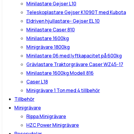
Minilastare Gejser L10
Teleskoplastare Gejser K1090T med Kubota
Eldriven hjullastare- Gejser EL 10
Minilastare Caser 810
Minilastare 1600kg
Minigrävare 1800kg
Minilastare 06 med lyftkapacitet på 600kg
Grävlastare Traktorgrävare Caser WZ45-17
Minilastare 1600kg Modell 816
Caser L18
Minigrävare 1 Ton med 4 tillbehör
Tillbehör
Minigrävare
Rippa Minigrävare
HZC Power Minigrävare
Reservdelar