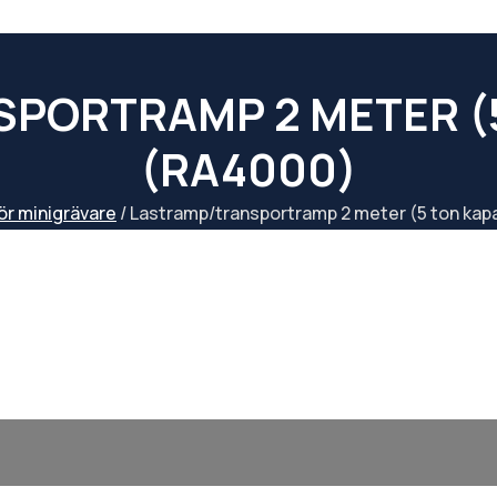
PORT­RAMP 2 METER (
(RA4000)
för minigrävare
/ Last­ramp/transport­ramp 2 meter (5 ton ka