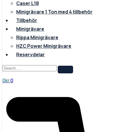
Caser L18
Minigrävare 1 Ton med 4 tillbehör
Tillbehör
Minigrävare
Rippa Minigrävare
HZC Power Minigrävare
Reservdelar
0
kr
0