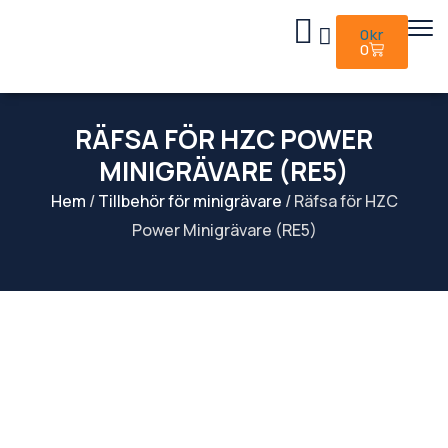
0
kr
0
RÄFSA FÖR HZC POWER
MINIGRÄVARE (RE5)
Hem
/
Tillbehör för minigrävare
/ Räfsa för HZC
Power Minigrävare (RE5)